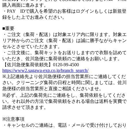
購入画面に進みます。
・PAY IDで購入を希望のお客様はログインもしくは新規登
録をした上でお進みください。
■重要
・ご注文（集荷・配送）は対象エリア内に限ります。対象エ
リア外からのご注文（集荷・配送）は誠に勝手ながらキャン
セルとさせていただきます。
・ご注文後に、集荷キットをお送りしますので衣類を詰めて
いただき、佐川急便に集荷依頼のご連絡をお願いします。
【佐川急便集荷依頼先】0120-99-4500
https://www2.sagawa-exp.co.jp/branch_search/
※上記連絡先より佐川急便様の担当営業所にご連絡してくだ
さい。クリーニング集荷の日程と時間に関しましては、佐川
急便様の担当営業所と直接ご相談くださいませ。
※必ず、上記の集荷先にご連絡をし、集荷依頼をしてくださ
い。それ以外の方法で集荷依頼をされる場合は送料を実費で
請求させて頂きます。
※注意事項
・キャンセルのご連絡は、電話・メールで受け付けしており