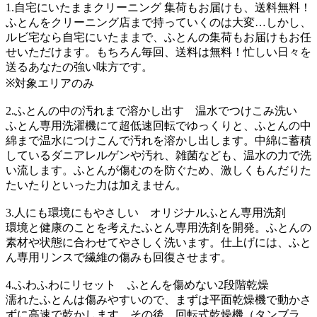
1.自宅にいたままクリーニング 集荷もお届けも、送料無料！
ふとんをクリーニング店まで持っていくのは大変…しかし、
ルビ宅なら自宅にいたままで、ふとんの集荷もお届けもお任
せいただけます。もちろん毎回、送料は無料！忙しい日々を
送るあなたの強い味方です。
※対象エリアのみ
2.ふとんの中の汚れまで溶かし出す 温水でつけこみ洗い
ふとん専用洗濯機にて超低速回転でゆっくりと、ふとんの中
綿まで温水につけこんで汚れを溶かし出します。中綿に蓄積
しているダニアレルゲンや汚れ、雑菌なども、温水の力で洗
い流します。ふとんが傷むのを防ぐため、激しくもんだりた
たいたりといった力は加えません。
3.人にも環境にもやさしい オリジナルふとん専用洗剤
環境と健康のことを考えたふとん専用洗剤を開発。ふとんの
素材や状態に合わせてやさしく洗います。仕上げには、ふと
ん専用リンスで繊維の傷みも回復させます。
4.ふわふわにリセット ふとんを傷めない2段階乾燥
濡れたふとんは傷みやすいので、まずは平面乾燥機で動かさ
ずに高速で乾かします。その後、回転式乾燥機（タンブラ