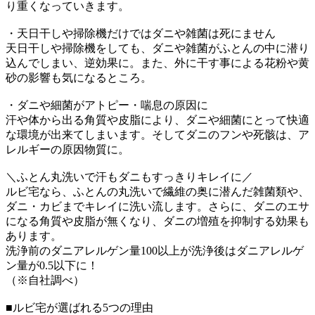
り重くなっていきます。
・天日干しや掃除機だけではダニや雑菌は死にません
天日干しや掃除機をしても、ダニや雑菌がふとんの中に潜り
込んでしまい、逆効果に。また、外に干す事による花粉や黄
砂の影響も気になるところ。
・ダニや細菌がアトピー・喘息の原因に
汗や体から出る角質や皮脂により、ダニや細菌にとって快適
な環境が出来てしまいます。そしてダニのフンや死骸は、ア
レルギーの原因物質に。
＼ふとん丸洗いで汗もダニもすっきりキレイに／
ルビ宅なら、ふとんの丸洗いで繊維の奥に潜んだ雑菌類や、
ダニ・カビまでキレイに洗い流します。さらに、ダニのエサ
になる角質や皮脂が無くなり、ダニの増殖を抑制する効果も
あります。
洗浄前のダニアレルゲン量100以上が洗浄後はダニアレルゲ
ン量が0.5以下に！
（※自社調べ）
■ルビ宅が選ばれる5つの理由