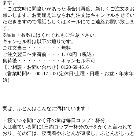
ます。
・ご注文時に間違いがあった場合は再度、新しくご注文をお
願いします。お間違えになられた注文はキャンセルさせてい
ただきますので電話もしくはメールにてご連絡お願い致しま
す。
※品目・枚数にはくれぐれもご注意下さい。
キャンセル料は以下の通りです。
ご注文当日・・・・・・・無料
ご注文翌日〜集荷前・・・1,100円（税込）
集荷後・・・・・・・・・キャンセル不可
【ご相談・お問い合わせ】0120-69-4616
（営業時間/9：00 -17：00 定休日/土曜・日曜・お盆・年末年
始）
実は、ふとんはこんなに汚れています！
・寝ている間にかく汗の量は毎日コップ１杯分
人は寝ている間に1日約コップ一杯分の汗をかくと言われて
おり、その汗は、寝間着やふとんが吸収し、ふとんがしっと