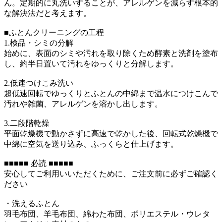
ん。定期的に丸洗いすることが、アレルゲンを減らす根本的
な解決法だと考えます。
■ふとんクリーニングの工程
1.検品・シミの分解
始めに、表面のシミや汚れを取り除くため酵素と洗剤を塗布
し、約半日置いて汚れをゆっくりと分解します。
2.低速つけこみ洗い
超低速回転でゆっくりとふとんの中綿まで温水につけこんで
汚れや雑菌、アレルゲンを溶かし出します。
3.二段階乾燥
平面乾燥機で動かさずに高速で乾かした後、回転式乾燥機で
中綿に空気を送り込み、ふっくらと仕上げます。
■■■■■ 必読 ■■■■■
安心してご利用いいただくために、ご注文前に必ずご確認く
ださい
・洗えるふとん
羽毛布団、羊毛布団、綿わた布団、ポリエステル・ウレタ