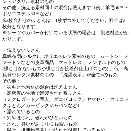
ン・アクリル素材のもの
その他：洗える素材同士の混合は洗えます（例／羊毛50％・
ポリエステル50％など）
※2枚合わせのふとんは、1枚ずつ外してください。料金は2
枚分となります。
※シーツやカバーが付いている状態の場合は、別途料金がか
かります。
・洗えないふとん
真綿布団(シルク) 、ポリエチレン素材のもの、ムートン・フ
ァートンなどの皮革商品、マットレス 、ノンキルトのもの
(綴じ目がないものや綴じ目が接着剤仕上げのもの) 、低・高
反発ウレタン素材のもの、「洗濯表示」が全て×のもの
その他：
・羽毛と他素材の混合は洗えません
・高密度の生地で縫製された敷ふとん
（ミクロガード／帝人、ダニゼロック／ヤマセイ、クリニッ
クふとん／カービックジャパンなど）
・濡れているもの
・穴やほつれ、破れがひどいもの
・汚れ、臭いがあまりにも酷いもの
・嘔吐、排泄物等著しい汚れが付着しているもの