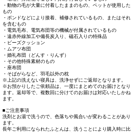
・動物の毛が大量に付着したままのもの、ペットが使用した
もの
・ボンドなどにより接着、補修されているもの、またはそれ
を含むもの
・電気毛布、電気布団等の機械が付属されているもの
・遠赤外線加工や備長炭入り、磁石入りの特殊品
・ビーズクッション
・ムアツ布団
・婚礼布団（どんす・りんず）
・その他特殊素材のもの
・座布団
・そばがらなど、羽毛以外の枕
※上記の洗えない寝具は、洗浄せずにご返却となります。
※お預かりしたご依頼品は、一度にまとめてのお届けとなり
ます。返却等で、複数回に分けてのお届けは対応いたしかね
ます。
■ご注意事項
洗剤とお湯で洗うので、色落ちや風合いが変わることがあり
ます。
長年ご利用になられたふとんは、洗うことにより購入時に比