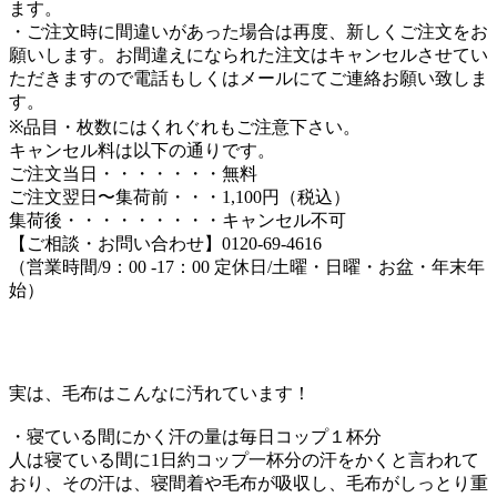
ます。
・ご注文時に間違いがあった場合は再度、新しくご注文をお
願いします。お間違えになられた注文はキャンセルさせてい
ただきますので電話もしくはメールにてご連絡お願い致しま
す。
※品目・枚数にはくれぐれもご注意下さい。
キャンセル料は以下の通りです。
ご注文当日・・・・・・・無料
ご注文翌日〜集荷前・・・1,100円（税込）
集荷後・・・・・・・・・キャンセル不可
【ご相談・お問い合わせ】0120-69-4616
（営業時間/9：00 -17：00 定休日/土曜・日曜・お盆・年末年
始）
実は、毛布はこんなに汚れています！
・寝ている間にかく汗の量は毎日コップ１杯分
人は寝ている間に1日約コップ一杯分の汗をかくと言われて
おり、その汗は、寝間着や毛布が吸収し、毛布がしっとり重