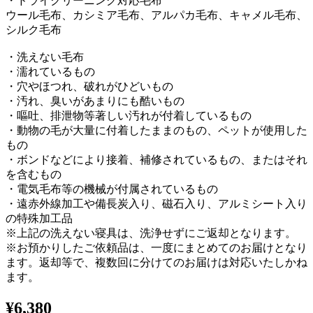
・ドライクリーニング対応毛布
ウール毛布、カシミア毛布、アルパカ毛布、キャメル毛布、
シルク毛布
・洗えない毛布
・濡れているもの
・穴やほつれ、破れがひどいもの
・汚れ、臭いがあまりにも酷いもの
・嘔吐、排泄物等著しい汚れが付着しているもの
・動物の毛が大量に付着したままのもの、ペットが使用した
もの
・ボンドなどにより接着、補修されているもの、またはそれ
を含むもの
・電気毛布等の機械が付属されているもの
・遠赤外線加工や備長炭入り、磁石入り、アルミシート入り
の特殊加工品
※上記の洗えない寝具は、洗浄せずにご返却となります。
※お預かりしたご依頼品は、一度にまとめてのお届けとなり
ます。返却等で、複数回に分けてのお届けは対応いたしかね
ます。
¥6,380