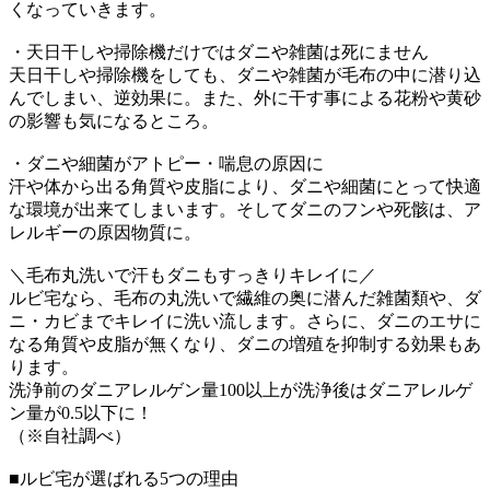
くなっていきます。
・天日干しや掃除機だけではダニや雑菌は死にません
天日干しや掃除機をしても、ダニや雑菌が毛布の中に潜り込
んでしまい、逆効果に。また、外に干す事による花粉や黄砂
の影響も気になるところ。
・ダニや細菌がアトピー・喘息の原因に
汗や体から出る角質や皮脂により、ダニや細菌にとって快適
な環境が出来てしまいます。そしてダニのフンや死骸は、ア
レルギーの原因物質に。
＼毛布丸洗いで汗もダニもすっきりキレイに／
ルビ宅なら、毛布の丸洗いで繊維の奥に潜んだ雑菌類や、ダ
ニ・カビまでキレイに洗い流します。さらに、ダニのエサに
なる角質や皮脂が無くなり、ダニの増殖を抑制する効果もあ
ります。
洗浄前のダニアレルゲン量100以上が洗浄後はダニアレルゲ
ン量が0.5以下に！
（※自社調べ）
■ルビ宅が選ばれる5つの理由