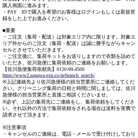
購入画面に進みます。
・PAY IDで購入を希望のお客様はログインもしくは新規登
録をした上でお進みください。
■重要
・ご注文（集荷・配送）は対象エリア内に限ります。対象エ
リア外からのご注文（集荷・配送）は誠に勝手ながらキャン
セルとさせていただきます。
・ご注文後に、集荷キットをお送りしますので衣類を詰めて
いただき、佐川急便に集荷依頼のご連絡をお願いします。
【佐川急便集荷依頼先】0120-99-4500
https://www2.sagawa-exp.co.jp/branch_search/
※上記連絡先より佐川急便様の担当営業所にご連絡してくだ
さい。クリーニング集荷の日程と時間に関しましては、佐川
急便様の担当営業所と直接ご相談くださいませ。
※必ず、上記の集荷先にご連絡をし、集荷依頼をしてくださ
い。それ以外の方法で集荷依頼をされる場合は送料を実費で
請求させて頂きます。
※注意事項
・キャンセルのご連絡は、電話・メールで受け付けしており