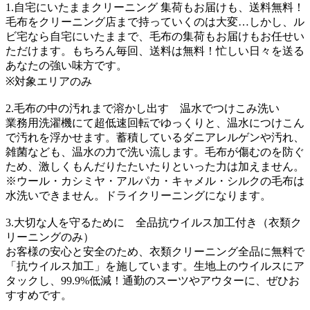
1.自宅にいたままクリーニング 集荷もお届けも、送料無料！
毛布をクリーニング店まで持っていくのは大変…しかし、ル
ビ宅なら自宅にいたままで、毛布の集荷もお届けもお任せい
ただけます。もちろん毎回、送料は無料！忙しい日々を送る
あなたの強い味方です。
※対象エリアのみ
2.毛布の中の汚れまで溶かし出す 温水でつけこみ洗い
業務用洗濯機にて超低速回転でゆっくりと、温水につけこん
で汚れを浮かせます。蓄積しているダニアレルゲンや汚れ、
雑菌なども、温水の力で洗い流します。毛布が傷むのを防ぐ
ため、激しくもんだりたたいたりといった力は加えません。
※ウール・カシミヤ・アルパカ・キャメル・シルクの毛布は
水洗いできません。ドライクリーニングになります。
3.大切な人を守るために 全品抗ウイルス加工付き（衣類ク
リーニングのみ）
お客様の安心と安全のため、衣類クリーニング全品に無料で
「抗ウイルス加工」を施しています。生地上のウイルスにア
タックし、99.9%低減！通勤のスーツやアウターに、ぜひお
すすめです。